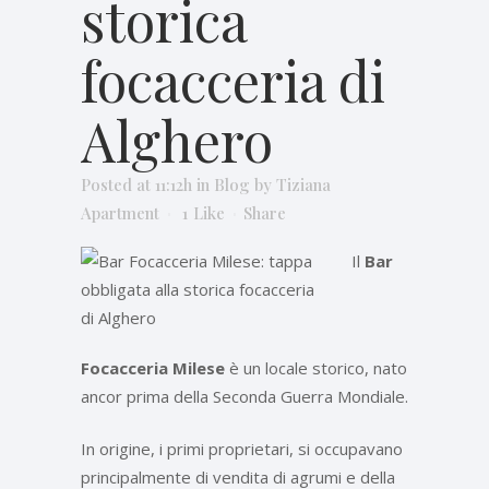
storica
focacceria di
Alghero
Posted at 11:12h
in
Blog
by
Tiziana
Apartment
1
Like
Share
Il
Bar
Focacceria Milese
è un locale storico, nato
ancor prima della Seconda Guerra Mondiale.
In origine, i primi proprietari, si occupavano
principalmente di vendita di agrumi e della