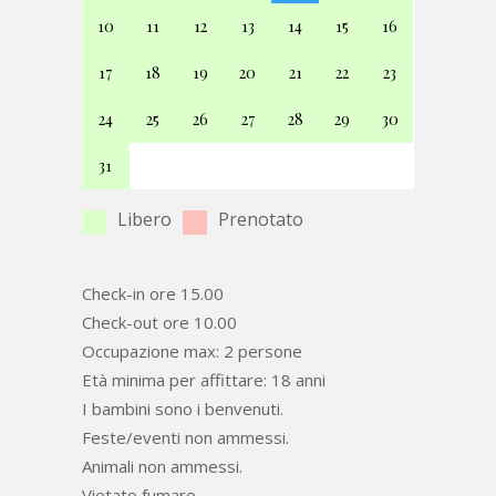
10
11
12
13
14
15
16
17
18
19
20
21
22
23
24
25
26
27
28
29
30
31
Libero
Prenotato
Check-in ore 15.00
Check-out ore 10.00
Occupazione max: 2 persone
Età minima per affittare: 18 anni
I bambini sono i benvenuti.
Feste/eventi non ammessi.
Animali non ammessi.
Vietato fumare.