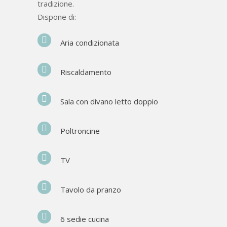
tradizione.
Dispone di:
Aria condizionata
Riscaldamento
Sala con divano letto doppio
Poltroncine
TV
Tavolo da pranzo
6 sedie cucina