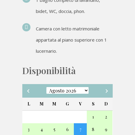
bidet, WC, doccia, phon.
Camera con letto matrimoniale
appartata al piano superiore con 1
lucernario.
Disponibilità
L
M
M
G
V
S
D
1
2
3
4
5
6
8
9
7