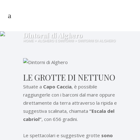
Dintorni di Alghero
HOME
>
ALGHERO E DINTORNI
>
DINTORNI DI ALGHERO
LE GROTTE DI NETTUNO
Situate a
Capo Caccia
, è possibile
raggiungerle con i barconi dal mare oppure
direttamente da terra attraverso la ripida e
suggestiva scalinata, chiamata
“Escala del
cabriol”
, con 656 gradini.
Le spettacolari e suggestive grotte
sono