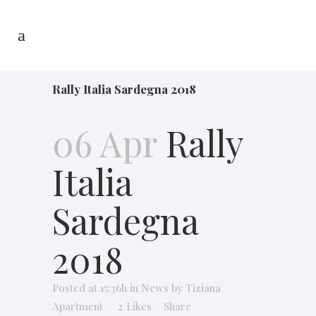
Rally Italia Sardegna 2018
06 Apr
Rally
Italia
Sardegna
2018
Posted at 15:36h
in
News
by
Tiziana
Apartment
2
Likes
Share