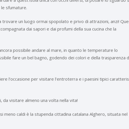
rdare a quest’isola unica con occhi diversi, di posare lo sguardo 
e le sfumature.
a trovare un luogo ormai spopolato e privo di attrazioni, anzi! Qu
ccompagnata dai sapori e dai profumi della sua cucina che la
è ancora possibile andare al mare, in quanto le temperature lo
ibile fare un bel bagno, godendo dei colori e della trasparenza d
re l’occasione per visitare l’entroterra e i paesini tipici caratterist
 da visitare almeno una volta nella vita!
i meno caldi è la stupenda cittadina catalana Alghero, situata nel