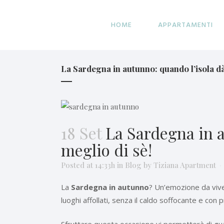
HOME
APPARTAMENTI
La Sardegna in autunno: quando l’isola dà 
18 Set
La Sardegna in a
meglio di sè!
Posted at 14:33h
in
Blog
by
Tiziana Apartment
La
Sardegna in autunno
? Un’emozione da viver
luoghi affollati, senza il caldo soffocante e con p