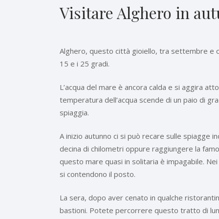
Visitare Alghero in au
Alghero, questo città gioiello, tra settembre e 
15 e i 25 gradi.
L’acqua del mare è ancora calda e si aggira att
temperatura dell’acqua scende di un paio di grad
spiaggia.
A inizio autunno ci si può recare sulle spiagge
decina di chilometri oppure raggiungere la fam
questo mare quasi in solitaria è impagabile. Nei
si contendono il posto.
La sera, dopo aver cenato in qualche ristorantin
bastioni. Potete percorrere questo tratto di l