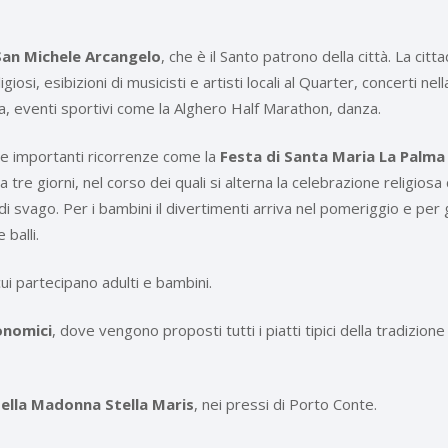
San Michele Arcangelo
, che è il Santo patrono della città. La citt
giosi, esibizioni di musicisti e artisti locali al Quarter, concerti nell
ra, eventi sportivi come la Alghero Half Marathon, danza.
tre importanti ricorrenze come la
Festa di Santa Maria La Palma
re giorni, nel corso dei quali si alterna la celebrazione religiosa
 svago. Per i bambini il divertimenti arriva nel pomeriggio e per g
 balli.
ui partecipano adulti e bambini.
onomici
, dove vengono proposti tutti i piatti tipici della tradizione
ella Madonna Stella Maris
, nei pressi di Porto Conte.