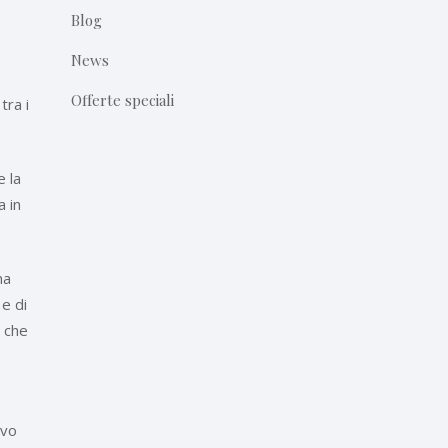
Blog
News
Offerte speciali
tra i
e la
a in
na
 e di
i che
ivo