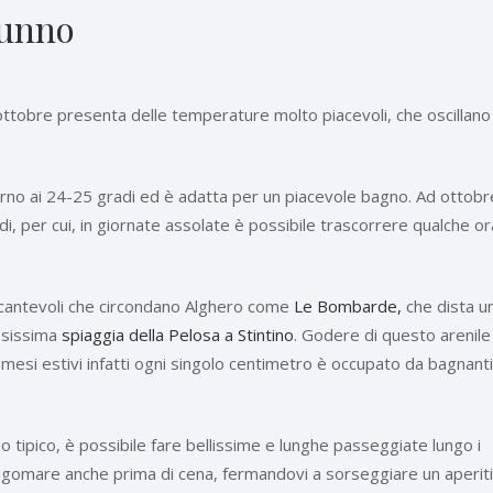
tunno
ottobre presenta delle temperature molto piacevoli, che oscillano 
orno ai 24-25 gradi ed è adatta per un piacevole bagno. Ad ottobr
i, per cui, in giornate assolate è possibile trascorrere qualche or
 incantevoli che circondano Alghero come
Le Bombarde,
che dista u
osissima
spiaggia della Pelosa a Stintino
. Godere di questo arenile
 mesi estivi infatti ogni singolo centimetro è occupato da bagnant
o tipico, è possibile fare bellissime e lunghe passeggiate lungo i
ungomare anche prima di cena, fermandovi a sorseggiare un aperit