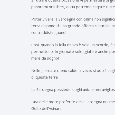
Sfruttare questa occasione vi permetterà di gua
panorami ora liberi, di cui potremo carpire tutt
Poter vivere la Sardegna con calma non signific
terra dispone di una grande offerta culturale, a
contraddistinguono!
Così, quando la folla estiva è solo un ricordo, 
permettono. In giornate soleggiate è anche poss
mare da sogno!
Nelle giornate meno calde, invece, si potrà coglie
di questa terra.
La Sardegna possiede luoghi unici e meravigliosi,
Una delle mete preferite della Sardegna nei mes
Golfo dell’Asinara.